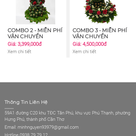
COMBO 2 - MIỄN PHÍ
COMBO 3 - MIỄN PHÍ
VẬN CHUYỂN
VẬN CHUYỂN
Giá: 3,399,000đ
Giá: 4,500,000đ
Xem chi tiết
Xem chi tiết
Thông Tin Liên Hệ
59A1 đường C20 khu TĐC Tân Phú, khu vực Phú Thạnh, phường
Hưng Phú, thành phố Cần Thơ
Email: minhnguyen93979@gmail.com
Hotline 0938 79 79 12