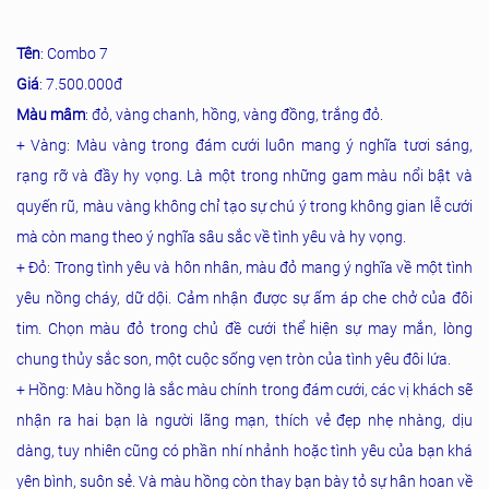
Tên
: Combo 7
Giá
: 7.500.000đ
Màu mâm
: đỏ, vàng chanh, hồng, vàng đồng, trắng đỏ.
+ Vàng: Màu vàng trong đám cưới luôn mang ý nghĩa tươi sáng,
rạng rỡ và đầy hy vọng. Là một trong những gam màu nổi bật và
quyến rũ, màu vàng không chỉ tạo sự chú ý trong không gian lễ cưới
mà còn mang theo ý nghĩa sâu sắc về tình yêu và hy vọng.
+ Đỏ: Trong tình yêu và hôn nhân, màu đỏ mang ý nghĩa về một tình
yêu nồng cháy, dữ dội. Cảm nhận được sự ấm áp che chở của đôi
tim. Chọn màu đỏ trong chủ đề cưới thể hiện sự may mắn, lòng
chung thủy sắc son, một cuộc sống vẹn tròn của tình yêu đôi lứa.
+ Hồng: Màu hồng là sắc màu chính trong đám cưới, các vị khách sẽ
nhận ra hai bạn là người lãng mạn, thích vẻ đẹp nhẹ nhàng, dịu
dàng, tuy nhiên cũng có phần nhí nhảnh hoặc tình yêu của bạn khá
yên bình, suôn sẻ. Và màu hồng còn thay bạn bày tỏ sự hân hoan về