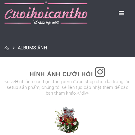
ALBUMS ẢNH
HÌNH ẢNH CƯỚI HỎI
<div>Hình ảnh các bạn đang xem được shop chụp lại trong lúc
setup sản phẩm, chúng tôi sẽ liên tục cập nhật thêm để các
bạn tham khảo.</div>