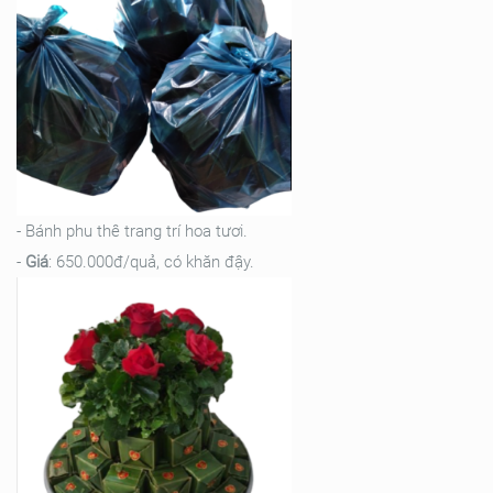
- Bánh phu thê trang trí hoa tươi.
-
Giá
: 650.000đ/quả, có khăn đậy.