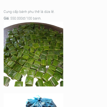
Cung cấp bánh phu thê lá dừa lẻ.
Giá
: 550.000đ/100 bánh.