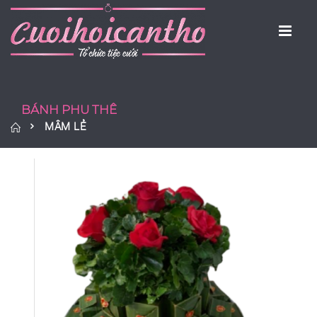
BÁNH PHU THÊ
MÂM LẺ