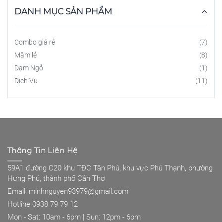
DANH MỤC SẢN PHẨM
Combo giá rẻ
(7)
Mâm lẻ
(8)
Dạm Ngỏ
(1)
Dịch Vụ
(11)
Thông Tin Liên Hệ
59A1 đường C20 khu TĐC Tân Phú, khu vực Phú Thạnh, phường
Hưng Phú, thành phố Cần Thơ
Email: minhnguyen93979@gmail.com
Hotline 0938 79 79 12
Mon - Sat: 10am - 6pm | Sun: 12pm - 6pm