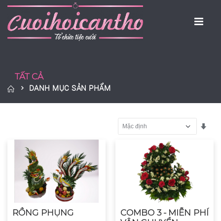
TẤT CẢ
DANH MỤC SẢN PHẨM
Sắp
RỒNG PHỤNG
COMBO 3 - MIỄN PHÍ