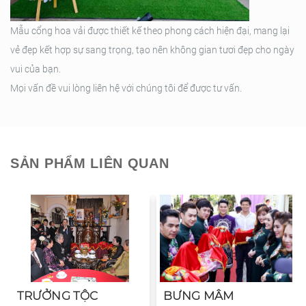
Mẫu cổng hoa vải được thiết kế theo phong cách hiện đại, mang lại
vẻ đẹp kết hợp sự sang trọng, tạo nên không gian tươi đẹp cho ngày
vui của bạn.
Mọi vấn đề vui lòng liên hệ với chúng tôi để được tư vấn.
SẢN PHẨM LIÊN QUAN
TRƯỞNG TỘC
BƯNG MÂM