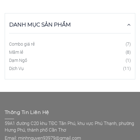
DANH MỤC SẢN PHẨM
Combo giá rẻ
(7)
Mâm lẻ
(8)
Dạm Ngỏ
(1)
Dịch Vụ
(11)
Thông Tin Liên Hệ
59A1 đường C20 khu TĐC Tân Phú, khu vực Phú Thạnh, phường
Hưng Phú, thành phố Cần Thơ
Email: minhnguyen93979@gmail.com