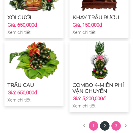
XÔI CƯỚI
KHAY TRẦU RƯỢU
Giá: 650,000đ
Giá: 150,000đ
Xem chi tiết
Xem chi tiết
TRẦU CAU
COMBO 4-MIỄN PHÍ
VẬN CHUYỂN
Giá: 650,000đ
Giá: 5,200,000đ
Xem chi tiết
Xem chi tiết
1
2
3
(current)