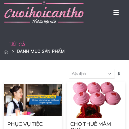
TẤT CẢ
DANH MỤC SẢN PHẨM
Sắp
PHỤC VỤ TIỆC
CHO THUÊ MÂM